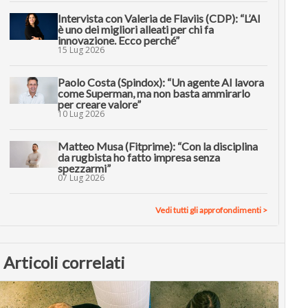
Intervista con Valeria de Flaviis (CDP): “L’AI
è uno dei migliori alleati per chi fa
innovazione. Ecco perché”
15 Lug 2026
Paolo Costa (Spindox): “Un agente AI lavora
come Superman, ma non basta ammirarlo
per creare valore”
10 Lug 2026
Matteo Musa (Fitprime): “Con la disciplina
da rugbista ho fatto impresa senza
spezzarmi”
07 Lug 2026
Vedi tutti gli approfondimenti >
Articoli correlati