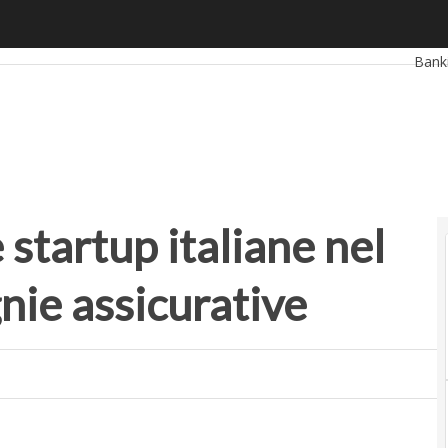
artup italiane nel mirino delle compagnie assicurative
Ultimi
Bank
Retai
Smar
Start
startup italiane nel
nie assicurative