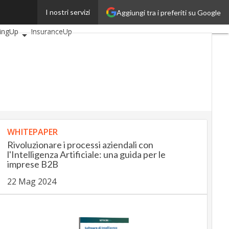
I nostri servizi
Aggiungi tra i preferiti su Google
 articoli
AutomotiveUp
ingUp
InsuranceUp
lUp
tMobilityUp
Proptech
up
WHITEPAPER
Rivoluzionare i processi aziendali con
l'Intelligenza Artificiale: una guida per le
imprese B2B
22 Mag 2024