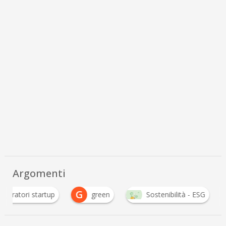
Argomenti
G
celeratori startup
green
Sostenibilità - ESG