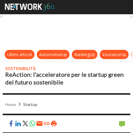
ReAction: l’acceleratore per le sta
Ultimi articoli
AutomotiveUp
BankingUp
InsuranceUp
SOSTENIBILITÀ
ReAction: l’acceleratore per le startup green
del futuro sostenibile
Home
Startup