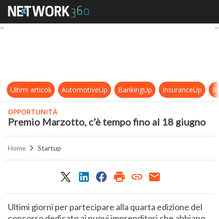
Premio Marzotto, c’è tempo fino a
Ultimi articoli
AutomotiveUp
BankingUp
InsuranceUp
Re
OPPORTUNITÀ
Premio Marzotto, c’è tempo fino al 18 giugno
Home
Startup
Ultimi giorni per partecipare alla quarta edizione del
concorso dedicato ai nuovi imprenditori che abbiano