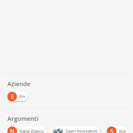
Aziende
E
Eni
Argomenti
S
a Bianca
Open Innovation
startup italiane