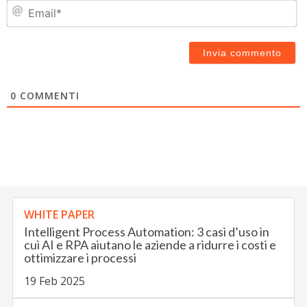
Em
0
COMMENTI
WHITE PAPER
Intelligent Process Automation: 3 casi d’uso in
cui AI e RPA aiutano le aziende a ridurre i costi e
ottimizzare i processi
19 Feb 2025