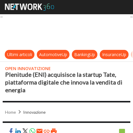
Plenitude (ENI) acquisisce la start
Ultimi articoli
AutomotiveUp
BankingUp
InsuranceUp
OPEN INNOVATIZIONE
Plenitude (ENI) acquisisce la startup Tate,
piattaforma digitale che innova la vendita di
energia
Home
Innovazione