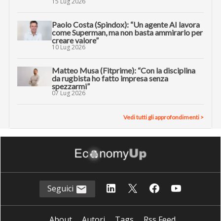
15 Lug 2026
Paolo Costa (Spindox): “Un agente AI lavora
come Superman, ma non basta ammirarlo per
creare valore”
10 Lug 2026
Matteo Musa (Fitprime): “Con la disciplina
da rugbista ho fatto impresa senza
spezzarmi”
07 Lug 2026
Vedi tutti gli approfondimenti >
Seguici
About
Autori
Tags
Rss Feed