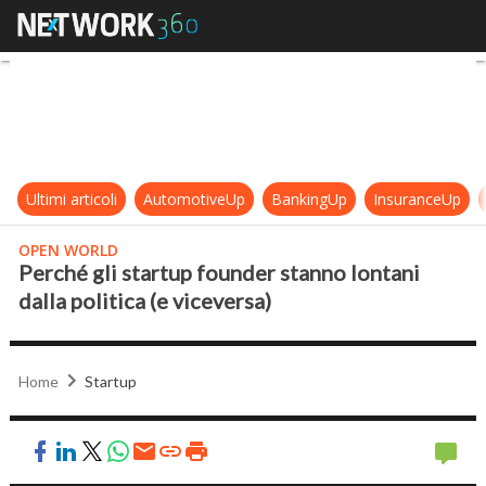
Perché gli startup founder stanno lo
Ultimi articoli
AutomotiveUp
BankingUp
InsuranceUp
OPEN WORLD
Perché gli startup founder stanno lontani
dalla politica (e viceversa)
Home
Startup