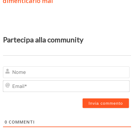
dimenticarlo mai
Partecipa alla community
N
Em
0
COMMENTI