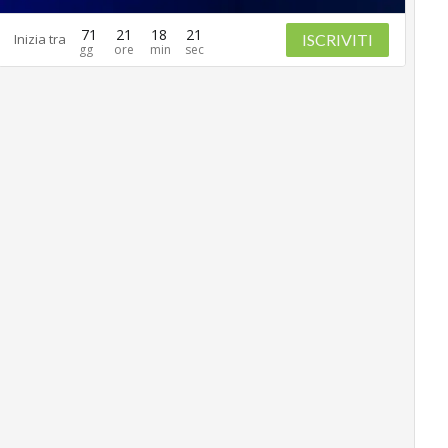
71
21
18
20
ISCRIVITI
Inizia tra