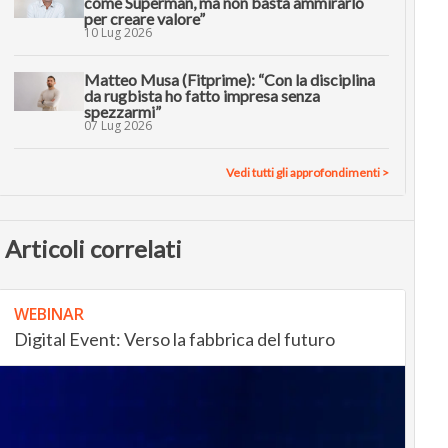
come Superman, ma non basta ammirarlo
per creare valore”
10 Lug 2026
Matteo Musa (Fitprime): “Con la disciplina
da rugbista ho fatto impresa senza
spezzarmi”
07 Lug 2026
Vedi tutti gli approfondimenti >
Articoli correlati
WEBINAR
Digital Event: Verso la fabbrica del futuro