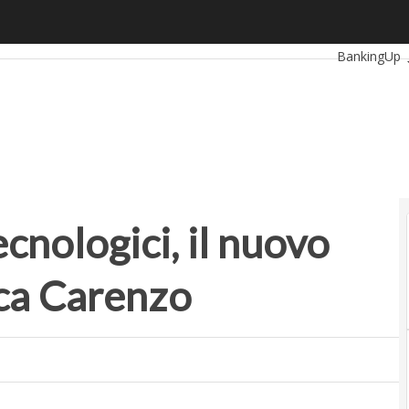
ecnologici, il nuovo presidente è Gianluca Carenzo
Ultimi articol
BankingUp
RetailUp
Proptech
St
ecnologici, il nuovo
ca Carenzo