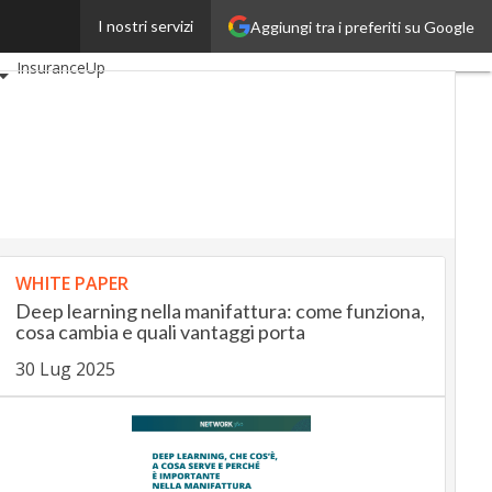
I nostri servizi
Aggiungi tra i preferiti su Google
i
AutomotiveUp
InsuranceUp
SmartMobilityUp
artup
WHITE PAPER
Deep learning nella manifattura: come funziona,
cosa cambia e quali vantaggi porta
30 Lug 2025