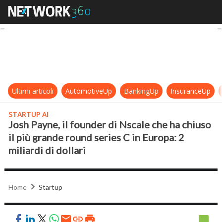
Josh Payne, il founder di Nscale che
Ultimi articoli
AutomotiveUp
BankingUp
InsuranceUp
STARTUP AI
Josh Payne, il founder di Nscale che ha chiuso
il più grande round series C in Europa: 2
miliardi di dollari
Home
Startup