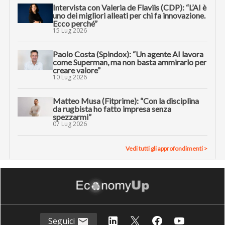
Intervista con Valeria de Flaviis (CDP): “L’AI è
uno dei migliori alleati per chi fa innovazione.
Ecco perché”
15 Lug 2026
Paolo Costa (Spindox): “Un agente AI lavora
come Superman, ma non basta ammirarlo per
creare valore”
10 Lug 2026
Matteo Musa (Fitprime): “Con la disciplina
da rugbista ho fatto impresa senza
spezzarmi”
07 Lug 2026
Vedi tutti gli approfondimenti >
Seguici