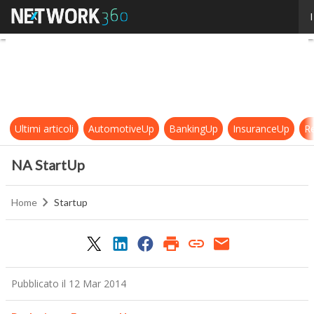
NA StartUp
I
Ultimi articoli
AutomotiveUp
BankingUp
InsuranceUp
Re
NA StartUp
Home
Startup
Pubblicato il 12 Mar 2014