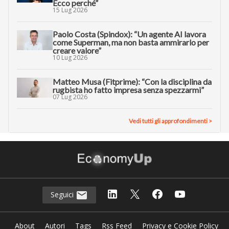
Ecco perché”
15 Lug 2026
Paolo Costa (Spindox): “Un agente AI lavora
come Superman, ma non basta ammirarlo per
creare valore”
10 Lug 2026
Matteo Musa (Fitprime): “Con la disciplina da
rugbista ho fatto impresa senza spezzarmi”
07 Lug 2026
Vedi tutti gli approfondimenti >
Seguici
About
Autori
Tags
Rss Feed
Privacy e Cookie Policy