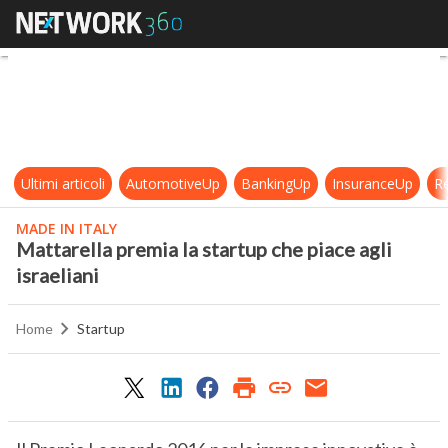
Mattarella premia la startup che pia
Ultimi articoli
AutomotiveUp
BankingUp
InsuranceUp
Re
MADE IN ITALY
Mattarella premia la startup che piace agli
israeliani
Home
Startup