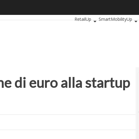
di euro alla startup dello spazio
Ultimi articoli
AutomotiveUp
RetailUp
SmartMobilityUp
ne di euro alla startup