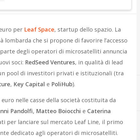
 euro per
Leaf Space
, startup dello spazio. La
à lombarda che si propone di favorire l’accesso
 parte degli operatori di microsatelliti annuncia
uovi soci:
RedSeed Ventures
, in qualità di lead
n pool di investitori privati e istituzionali (tra
ure
,
Key Capital
e
PoliHub
).
M
Marco
uro nelle casse della società costituita da
anni Pandolfi, Matteo Boiocchi
e
Caterina
zati per lanciare sul mercato Leaf Line, il primo
te dedicato agli operatori di microsatelliti.