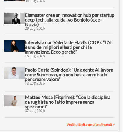
30 Lug 2026
Elemaster crea un innovation hub per startup
deep tech, alla guida Ivo Boniolo (ex e-
Novia)
29 Lug 2026
Intervista con Valeria de Flaviis (CDP): “L’AI
è uno dei migliori alleati per chi fa
innovazione. Ecco perché”
15 Lug 2026
Paolo Costa (Spindox): “Un agente AI lavora
come Superman, ma non basta ammirarlo
per creare valore”
10 Lug 2026
Matteo Musa (Fitprime): “Con la disciplina
da rugbista ho fatto impresa senza
spezzarmi”
07 Lug 2026
Vedi tutti gli approfondimenti >