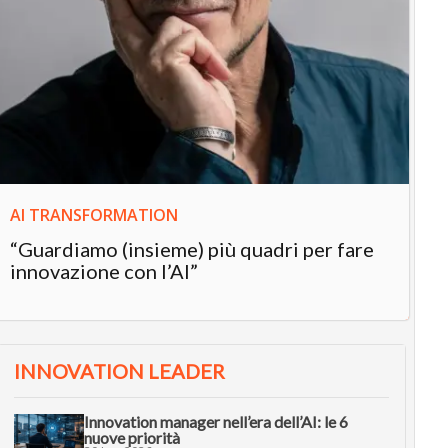
IN
In
“L
in
AI TRANSFORMATION
“Guardiamo (insieme) più quadri per fare
innovazione con l’AI”
INNOVATION LEADER
Innovation manager nell’era dell’AI: le 6
nuove priorità