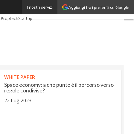
I nostri servizi
Aggiungi tra i preferiti su Google
BankingUp
InsuranceUp
Proptech
Startup
WHITE PAPER
Space economy: a che punto è il percorso verso
regole condivise?
22 Lug 2023