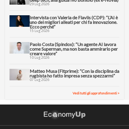
29 Lug 2026
Intervista con Valeria de Flaviis (CDP): “L’AI è
uno dei migliori alleati per chi fa innovazione.
Ecco perché”
15 Lug 2026
Paolo Costa (Spindox): “Un agente AI lavora
come Superman, ma non basta ammirarlo per
creare valore”
10 Lug 2026
Matteo Musa (Fitprime): “Con la disciplina da
rugbista ho fatto impresa senza spezzarmi”
07 Lug 2026
Vedi tutti gli approfondimenti >