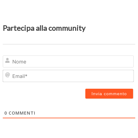
Partecipa alla community
N
Em
0
COMMENTI