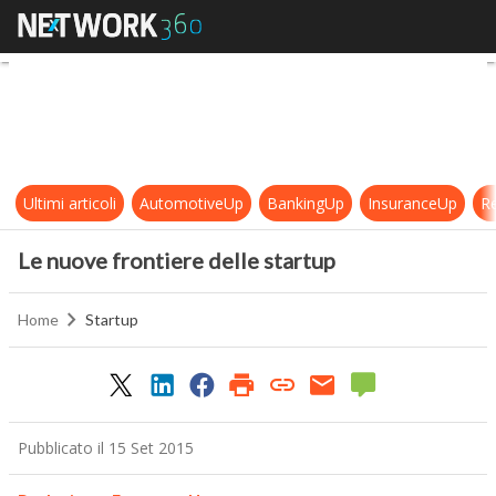
Le nuove frontiere delle startup
Ultimi articoli
AutomotiveUp
BankingUp
InsuranceUp
Re
Le nuove frontiere delle startup
Home
Startup
Pubblicato il 15 Set 2015