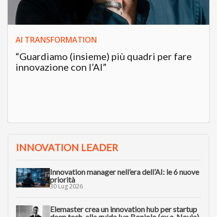
AI TRANSFORMATION
“Guardiamo (insieme) più quadri per fare
innovazione con l’AI”
INNOVATION LEADER
Innovation manager nell’era dell’AI: le 6 nuove
priorità
30 Lug 2026
Elemaster crea un innovation hub per startup
deep tech, alla guida Ivo Boniolo (ex e-Novia)