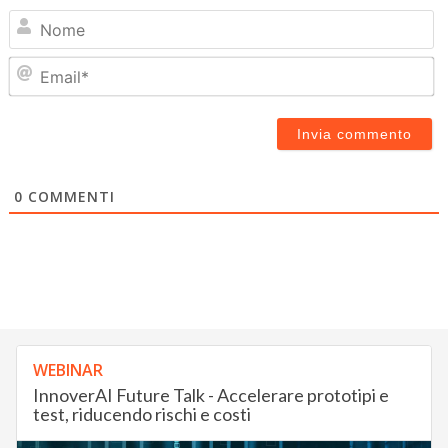
N
Em
0
COMMENTI
WEBINAR
InnoverAI Future Talk - Accelerare prototipi e
test, riducendo rischi e costi