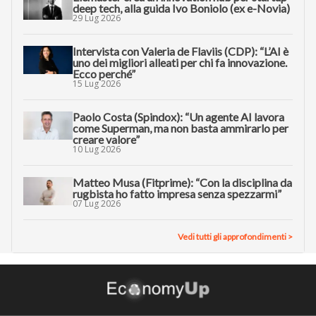
deep tech, alla guida Ivo Boniolo (ex e-Novia)
29 Lug 2026
Intervista con Valeria de Flaviis (CDP): “L’AI è
uno dei migliori alleati per chi fa innovazione.
Ecco perché”
15 Lug 2026
Paolo Costa (Spindox): “Un agente AI lavora
come Superman, ma non basta ammirarlo per
creare valore”
10 Lug 2026
Matteo Musa (Fitprime): “Con la disciplina da
rugbista ho fatto impresa senza spezzarmi”
07 Lug 2026
Vedi tutti gli approfondimenti >