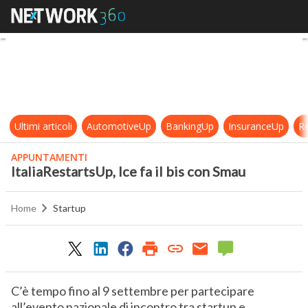
ItaliaRestartsUp, Ice fa il bis con 
Ultimi articoli
AutomotiveUp
BankingUp
InsuranceUp
Re
APPUNTAMENTI
ItaliaRestartsUp, Ice fa il bis con Smau
Home
Startup
C’è tempo fino al 9 settembre per partecipare
all’evento nazionale di incontro tra startup e