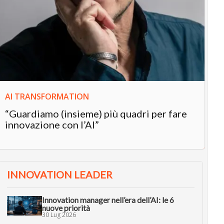
IN
In
“L
in
AI TRANSFORMATION
“Guardiamo (insieme) più quadri per fare
innovazione con l’AI”
INNOVATION LEADER
Innovation manager nell’era dell’AI: le 6
nuove priorità
30 Lug 2026