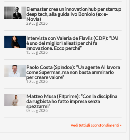
Elemaster crea un innovation hub per startup
deep tech, alla guida Ivo Boniolo (ex e-
Novia)
29 Lug 2026
Intervista con Valeria de Flaviis (CDP): “L’AI
è uno dei migliori alleati per chi fa
innovazione. Ecco perché”
15 Lug 2026
Paolo Costa (Spindox): “Un agente AI lavora
come Superman, ma non basta ammirarlo
per creare valore”
10 Lug 2026
Matteo Musa (Fitprime): “Con la disciplina
da rugbista ho fatto impresa senza
spezzarmi”
07 Lug 2026
Vedi tutti gli approfondimenti >