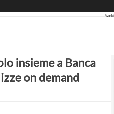
o insieme a Banca Sella per le micropolizze on demand
Ultimi
Bank
Retai
Propt
olo insieme a Banca
olizze on demand