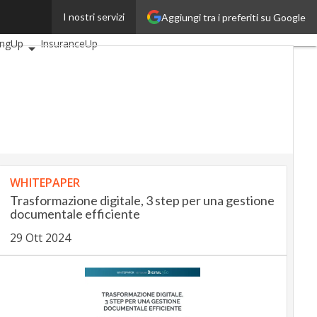
I nostri servizi
Aggiungi tra i preferiti su Google
 articoli
AutomotiveUp
ingUp
InsuranceUp
lUp
SmartMobilityUp
ech
Startup
WHITEPAPER
Trasformazione digitale, 3 step per una gestione
documentale efficiente
29 Ott 2024