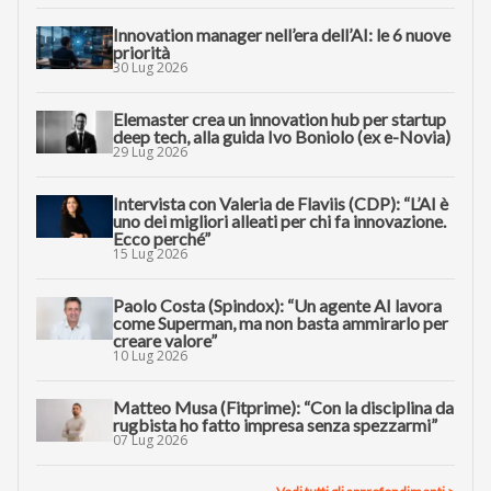
Innovation manager nell’era dell’AI: le 6 nuove
priorità
30 Lug 2026
Elemaster crea un innovation hub per startup
deep tech, alla guida Ivo Boniolo (ex e-Novia)
29 Lug 2026
Intervista con Valeria de Flaviis (CDP): “L’AI è
uno dei migliori alleati per chi fa innovazione.
Ecco perché”
15 Lug 2026
Paolo Costa (Spindox): “Un agente AI lavora
come Superman, ma non basta ammirarlo per
creare valore”
10 Lug 2026
Matteo Musa (Fitprime): “Con la disciplina da
rugbista ho fatto impresa senza spezzarmi”
07 Lug 2026