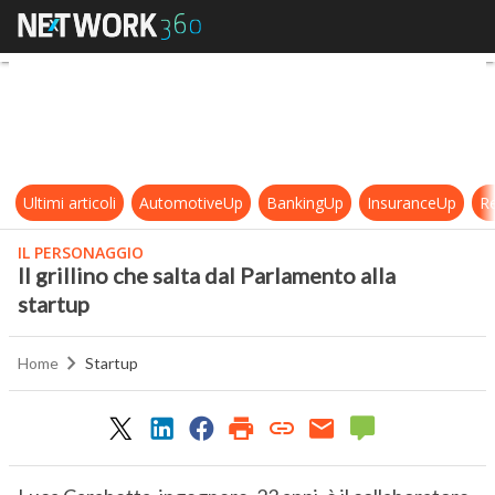
Il grillino che salta dal Parlamento 
Ultimi articoli
AutomotiveUp
BankingUp
InsuranceUp
Re
IL PERSONAGGIO
Il grillino che salta dal Parlamento alla
startup
Home
Startup