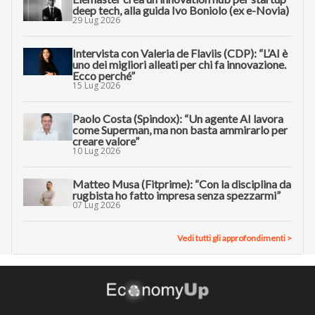
deep tech, alla guida Ivo Boniolo (ex e-Novia)
29 Lug 2026
Intervista con Valeria de Flaviis (CDP): “L’AI è
uno dei migliori alleati per chi fa innovazione.
Ecco perché”
15 Lug 2026
Paolo Costa (Spindox): “Un agente AI lavora
come Superman, ma non basta ammirarlo per
creare valore”
10 Lug 2026
Matteo Musa (Fitprime): “Con la disciplina da
rugbista ho fatto impresa senza spezzarmi”
07 Lug 2026
Vedi tutti gli approfondimenti >