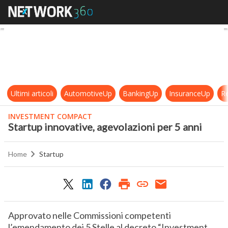
Startup innovative, agevolazioni pe
Ultimi articoli
AutomotiveUp
BankingUp
InsuranceUp
Re
INVESTMENT COMPACT
Startup innovative, agevolazioni per 5 anni
Home
Startup
Approvato nelle Commissioni competenti
l’emendamento dei 5 Stelle al decreto “Investment