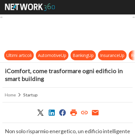
iComfort, come trasformare ogni ed
Ultimi articoli
AutomotiveUp
BankingUp
InsuranceUp
Re
iComfort, come trasformare ogni edificio in
smart building
Home
Startup
Non solo risparmio energetico, un edificio intelligente