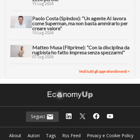
15 Lug 2026
Paolo Costa (Spindox): “Un agente AI lavora
come Superman, ma non basta ammirarlo per
creare valore”
10 Lug 2026
Matteo Musa (Fitprime): “Con la disciplina da
rugbista ho fatto impresa senza spezzarmi”
07 Lug 2026
Vedi tutti gli approfondimenti >
Seguici
About
Autori
Tags
Rss Feed
Privacy e Cookie Policy