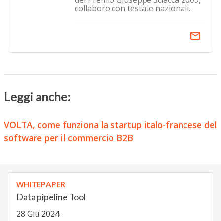
del Premio Giuseppe Sciacca 2009,
collaboro con testate nazionali.
email
Leggi anche:
VOLTA, come funziona la startup italo-francese del
software per il commercio B2B
WHITEPAPER
Data pipeline Tool
28 Giu 2024