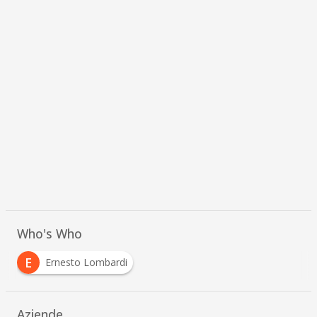
Who's Who
E
Ernesto Lombardi
Aziende