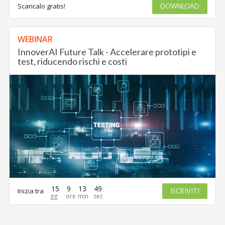
Scaricalo gratis!
DOWNLOAD
WEBINAR
InnoverAI Future Talk - Accelerare prototipi e
test, riducendo rischi e costi
15
9
13
49
Inizia tra
ISCRIVITI