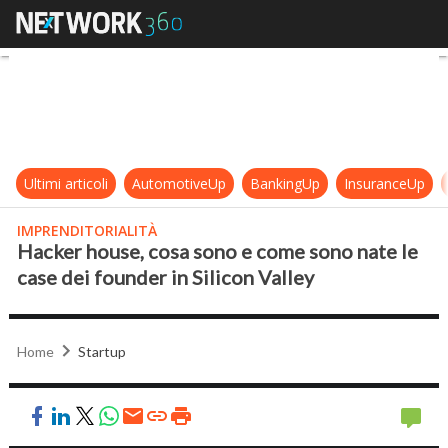
Hacker house, cosa sono e come son
Ultimi articoli
AutomotiveUp
BankingUp
InsuranceUp
IMPRENDITORIALITÀ
Hacker house, cosa sono e come sono nate le
case dei founder in Silicon Valley
Home
Startup