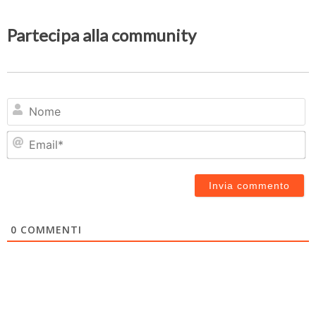
Partecipa alla community
N
Em
0
COMMENTI