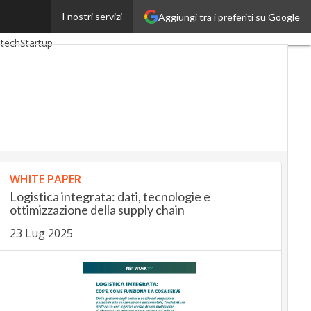
I nostri servizi
Aggiungi tra i preferiti su Google
ingUp
InsuranceUp
tech
Startup
WHITE PAPER
Logistica integrata: dati, tecnologie e
ottimizzazione della supply chain
23 Lug 2025