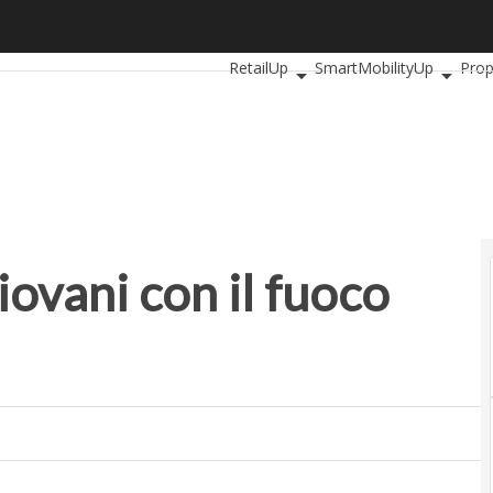
ani con il fuoco negli occhi
Ultimi articoli
AutomotiveUp
Bank
RetailUp
SmartMobilityUp
Prop
ovani con il fuoco