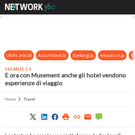
E ora con Musement anche gli hote
Ultimi articoli
AutomotiveUp
BankingUp
InsuranceUp
Re
VACANZE 2.0
E ora con Musement anche gli hotel vendono
esperienze di viaggio
Home
Travel