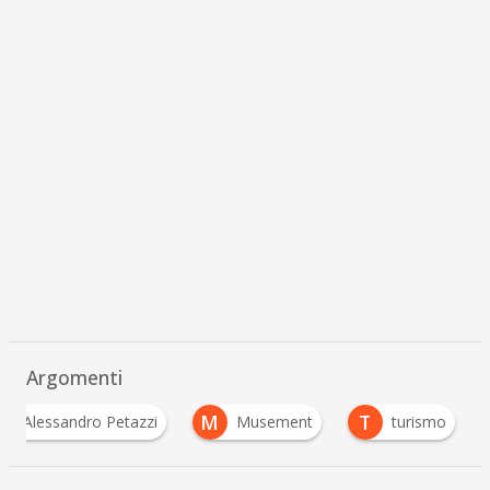
Argomenti
A
M
T
Alessandro Petazzi
Musement
turismo