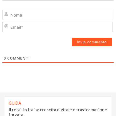
N
Em
0
COMMENTI
GUIDA
Il retail in Italia: crescita digitale e trasformazione
forzata