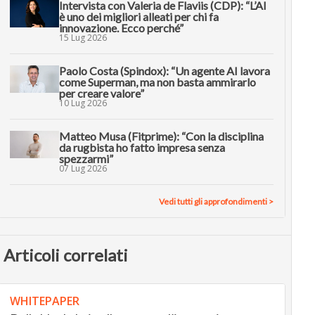
Intervista con Valeria de Flaviis (CDP): “L’AI
è uno dei migliori alleati per chi fa
innovazione. Ecco perché”
15 Lug 2026
Paolo Costa (Spindox): “Un agente AI lavora
come Superman, ma non basta ammirarlo
per creare valore”
10 Lug 2026
Matteo Musa (Fitprime): “Con la disciplina
da rugbista ho fatto impresa senza
spezzarmi”
07 Lug 2026
Vedi tutti gli approfondimenti >
Articoli correlati
WHITEPAPER