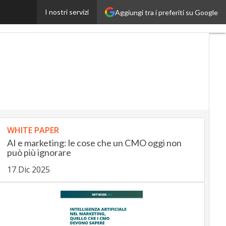
I nostri servizi
Aggiungi tra i preferiti su Google
SmartMobilityUp
WHITE PAPER
AI e marketing: le cose che un CMO oggi non
può più ignorare
17 Dic 2025