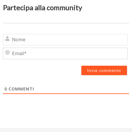
Partecipa alla community
N
Em
0
COMMENTI