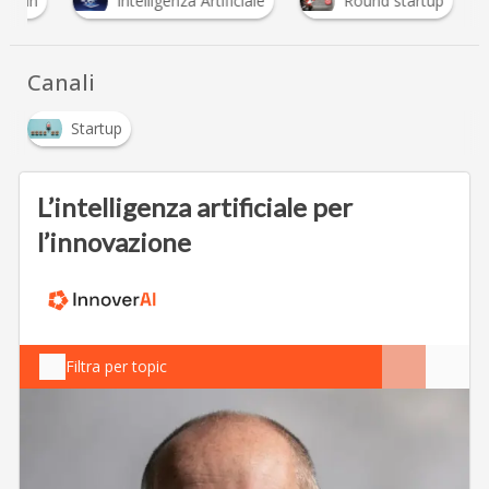
l twin
Intelligenza Artificiale
Round startup
Canali
Startup
L’intelligenza artificiale per
l’innovazione
Filtra per topic