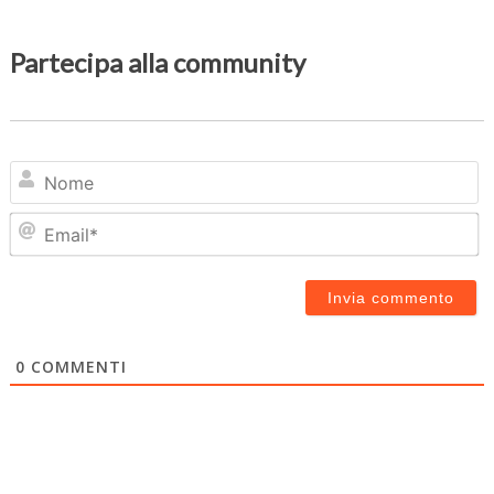
Partecipa alla community
N
Em
0
COMMENTI