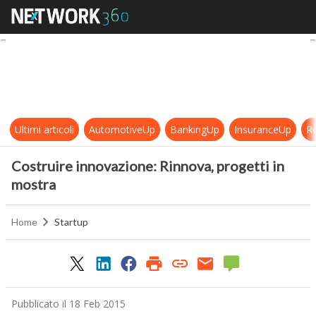
Costruire innovazione: Rinnova, pr
Ultimi articoli
AutomotiveUp
BankingUp
InsuranceUp
Re
Costruire innovazione: Rinnova, progetti in
mostra
Home
Startup
Pubblicato il 18 Feb 2015