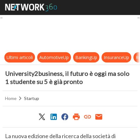
University2business, il futuro è og
Ultimi articoli
AutomotiveUp
BankingUp
InsuranceUp
Re
University2business, il futuro è oggi ma solo
1 studente su 5 è già pronto
Home
Startup
La nuova edizione della ricerca della società di