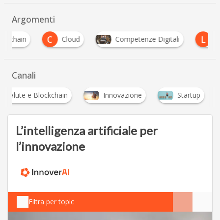
Argomenti
C
L
Cloud
Competenze Digitali
Lavoro Dig
Canali
ptovalute e Blockchain
Innovazione
Startup
L’intelligenza artificiale per
l’innovazione
Filtra per topic