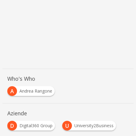
Who's Who
A
Andrea Rangone
Aziende
D
U
Digital360 Group
University2Business