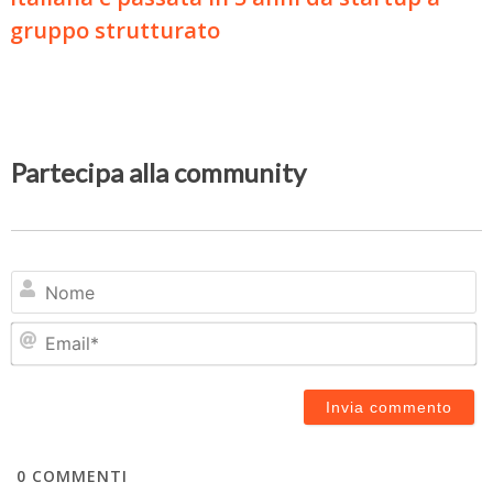
gruppo strutturato
Partecipa alla community
N
Em
0
COMMENTI