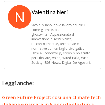
N
Valentina Neri
Vivo
a
Milano, dove lavoro
dal
2011
come giornalista e
ghostwriter.
A
ppassionata di
innovazione e sostenibilità,
racconto
imprese
, tecnologie e
normative con un taglio divulgativo.
Oltre
a
EconomyUp, scrivo o ho scritto
per LifeGate, Valori, Wired Italia, Wise
Society, ESG News, Digital De
A
gostini.
Leggi anche:
Green Future Project: così una climate tech
italiana è passata in 5 anni da startup a