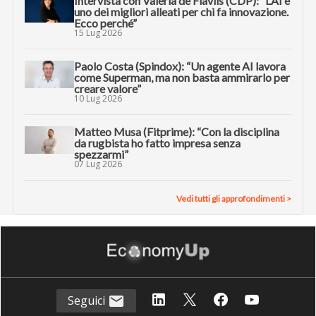
Intervista con Valeria de Flaviis (CDP): “L’AI è
uno dei migliori alleati per chi fa innovazione.
Ecco perché”
15 Lug 2026
Paolo Costa (Spindox): “Un agente AI lavora
come Superman, ma non basta ammirarlo per
creare valore”
10 Lug 2026
Matteo Musa (Fitprime): “Con la disciplina
da rugbista ho fatto impresa senza
spezzarmi”
07 Lug 2026
Vedi tutti gli approfondimenti >
Seguici