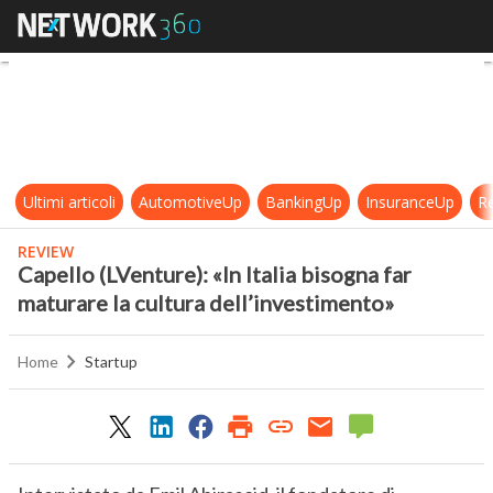
Capello (LVenture): «In Italia biso
Ultimi articoli
AutomotiveUp
BankingUp
InsuranceUp
Re
REVIEW
Capello (LVenture): «In Italia bisogna far
maturare la cultura dell’investimento»
Home
Startup