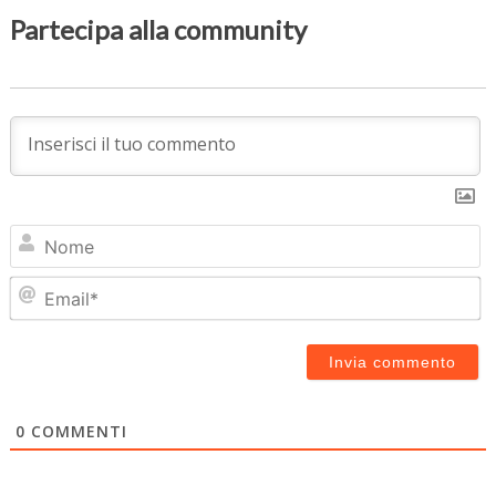
Partecipa alla community
N
Em
0
COMMENTI