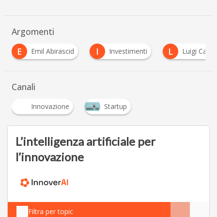
Argomenti
I
L
L
 Abirascid
Investimenti
Luigi Capello
L
Canali
Innovazione
Startup
L’intelligenza artificiale per
l’innovazione
Filtra per topic