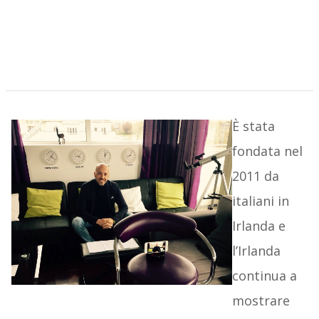
È stata
fondata nel
2011 da
italiani in
Irlanda e
l’Irlanda
continua a
mostrare