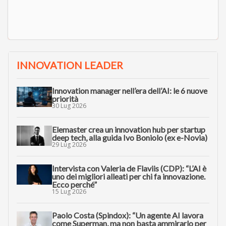
INNOVATION LEADER
Innovation manager nell’era dell’AI: le 6 nuove
priorità
30 Lug 2026
Elemaster crea un innovation hub per startup
deep tech, alla guida Ivo Boniolo (ex e-Novia)
29 Lug 2026
Intervista con Valeria de Flaviis (CDP): “L’AI è
uno dei migliori alleati per chi fa innovazione.
Ecco perché”
15 Lug 2026
Paolo Costa (Spindox): “Un agente AI lavora
come Superman, ma non basta ammirarlo per