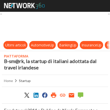
B-sm@rk, la startup di italiani adot
Ultimi articoli
AutomotiveUp
BankingUp
InsuranceUp
Re
PIATTAFORMA
B-sm@rk, la startup di italiani adottata dal
travel irlandese
Home
Startup