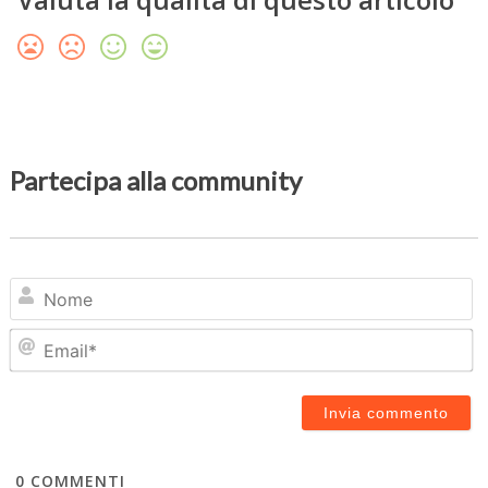
Partecipa alla community
N
Em
0
COMMENTI