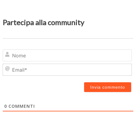
Partecipa alla community
N
Em
0
COMMENTI