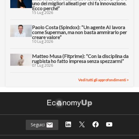
uno dei migliori alleati per chi fa innovazione.
Ecco perché”
15 Lug 2026
Paolo Costa (Spindox): “Un agente AI lavora
come Superman, ma non basta ammirarlo per
creare valore”
10 Lug 2026
Matteo Musa (Fitprime): “Con la disciplina da
rugbista ho fatto impresa senza spezzarmi”
07 Lug 2026
Vedi tutti gli approfondimenti >
Seguici