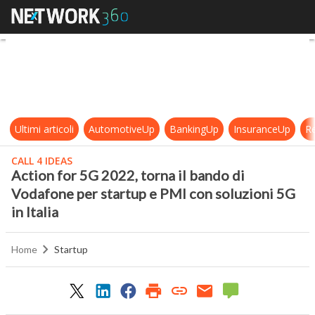
Action for 5G 2022, torna il bando 
Ultimi articoli
AutomotiveUp
BankingUp
InsuranceUp
Re
CALL 4 IDEAS
Action for 5G 2022, torna il bando di
Vodafone per startup e PMI con soluzioni 5G
in Italia
Home
Startup