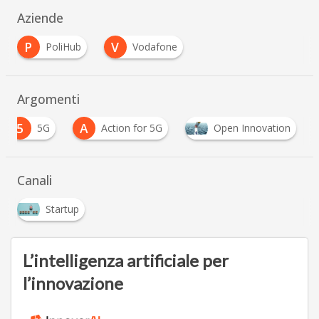
Aziende
P
V
PoliHub
Vodafone
Argomenti
5
A
5G
Action for 5G
Open Innovation
Canali
Startup
L’intelligenza artificiale per
l’innovazione