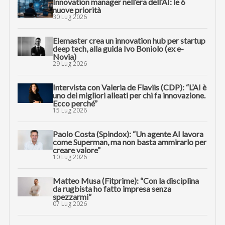
Innovation manager nell’era dell’AI: le 6
nuove priorità
30 Lug 2026
Elemaster crea un innovation hub per startup
deep tech, alla guida Ivo Boniolo (ex e-
Novia)
29 Lug 2026
Intervista con Valeria de Flaviis (CDP): “L’AI è
uno dei migliori alleati per chi fa innovazione.
Ecco perché”
15 Lug 2026
Paolo Costa (Spindox): “Un agente AI lavora
come Superman, ma non basta ammirarlo per
creare valore”
10 Lug 2026
Matteo Musa (Fitprime): “Con la disciplina
da rugbista ho fatto impresa senza
spezzarmi”
07 Lug 2026