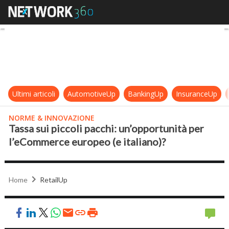
Tassa sui piccoli pacchi: un’oppor
Ultimi articoli
AutomotiveUp
BankingUp
InsuranceUp
NORME & INNOVAZIONE
Tassa sui piccoli pacchi: un’opportunità per
l’eCommerce europeo (e italiano)?
Home
RetailUp