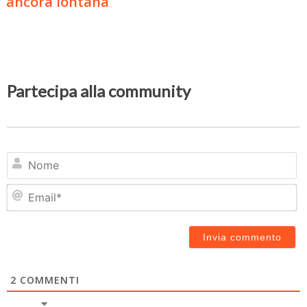
ancora lontana
Partecipa alla community
N
Em
2
COMMENTI