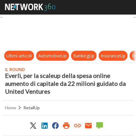
Everli, per la scaleup della spesa 
Ultimi articoli
AutomotiveUp
BankingUp
InsuranceUp
Re
IL ROUND
Everli, per la scaleup della spesa online
aumento di capitale da 22 milioni guidato da
United Ventures
Home
RetailUp