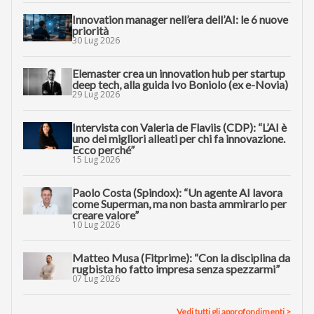
Innovation manager nell’era dell’AI: le 6 nuove
priorità
30 Lug 2026
Elemaster crea un innovation hub per startup
deep tech, alla guida Ivo Boniolo (ex e-Novia)
29 Lug 2026
Intervista con Valeria de Flaviis (CDP): “L’AI è
uno dei migliori alleati per chi fa innovazione.
Ecco perché”
15 Lug 2026
Paolo Costa (Spindox): “Un agente AI lavora
come Superman, ma non basta ammirarlo per
creare valore”
10 Lug 2026
Matteo Musa (Fitprime): “Con la disciplina da
rugbista ho fatto impresa senza spezzarmi”
07 Lug 2026
Vedi tutti gli approfondimenti >