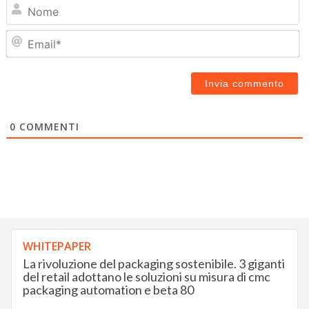
N
Em
0
COMMENTI
WHITEPAPER
La rivoluzione del packaging sostenibile. 3 giganti
del retail adottano le soluzioni su misura di cmc
packaging automation e beta 80