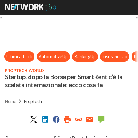
Startup, dopo la Borsa per SmartRen
Ultimi articoli
AutomotiveUp
BankingUp
InsuranceUp
Re
PROPTECH WORLD
Startup, dopo la Borsa per SmartRent c’è la
scalata internazionale: ecco cosa fa
Home
Proptech