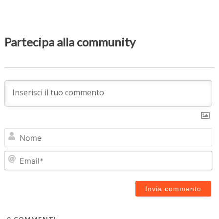
Partecipa alla community
N
Em