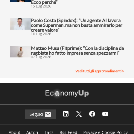
Ecco perché”
15 Lug 2026
Paolo Costa (Spindox): “Un agente AI lavora
come Superman, ma non basta ammirarlo per
creare valore”
10 Lug 2026
Matteo Musa (Fitprime): “Con la disciplina da
rugbista ho fatto impresa senza spezzarmi”
07 Lug 2026
Vedi tutti gli approfondimenti >
Seguici
About
Autori
Tags
Rss Feed
Privacy e Cookie Policy