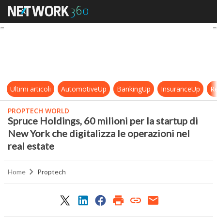
Spruce Holdings, 60 milioni per la s
Ultimi articoli
AutomotiveUp
BankingUp
InsuranceUp
Re
PROPTECH WORLD
Spruce Holdings, 60 milioni per la startup di
New York che digitalizza le operazioni nel
real estate
Home
Proptech