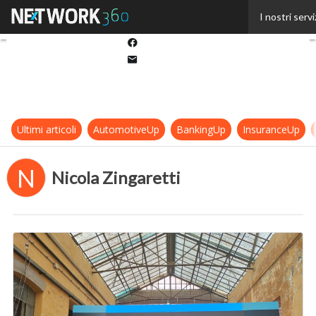
Twitter
I nostri servi
Linkedin
Facebook
Email
Ultimi articoli
AutomotiveUp
BankingUp
InsuranceUp
N
Nicola Zingaretti