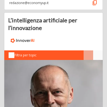
content_copy
redazione@economyup.it
L’intelligenza artificiale per
l’innovazione
Filtra per topic