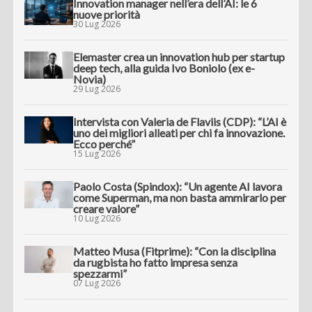
Innovation manager nell’era dell’AI: le 6
nuove priorità
30 Lug 2026
Elemaster crea un innovation hub per startup
deep tech, alla guida Ivo Boniolo (ex e-
Novia)
29 Lug 2026
Intervista con Valeria de Flaviis (CDP): “L’AI è
uno dei migliori alleati per chi fa innovazione.
Ecco perché”
15 Lug 2026
Paolo Costa (Spindox): “Un agente AI lavora
come Superman, ma non basta ammirarlo per
creare valore”
10 Lug 2026
Matteo Musa (Fitprime): “Con la disciplina
da rugbista ho fatto impresa senza
spezzarmi”
07 Lug 2026