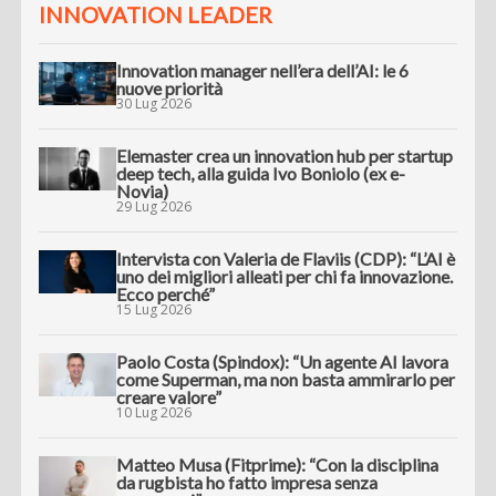
INNOVATION LEADER
Innovation manager nell’era dell’AI: le 6
nuove priorità
30 Lug 2026
Elemaster crea un innovation hub per startup
deep tech, alla guida Ivo Boniolo (ex e-
Novia)
29 Lug 2026
Intervista con Valeria de Flaviis (CDP): “L’AI è
uno dei migliori alleati per chi fa innovazione.
Ecco perché”
15 Lug 2026
Paolo Costa (Spindox): “Un agente AI lavora
come Superman, ma non basta ammirarlo per
creare valore”
10 Lug 2026
Matteo Musa (Fitprime): “Con la disciplina
da rugbista ho fatto impresa senza