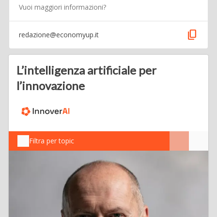
Vuoi maggiori informazioni?
content_copy
redazione@economyup.it
L’intelligenza artificiale per
l’innovazione
Filtra per topic