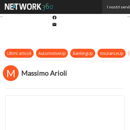
Twitter
I nostri servi
Linkedin
Facebook
Email
Ultimi articoli
AutomotiveUp
BankingUp
InsuranceUp
M
Massimo Arioli