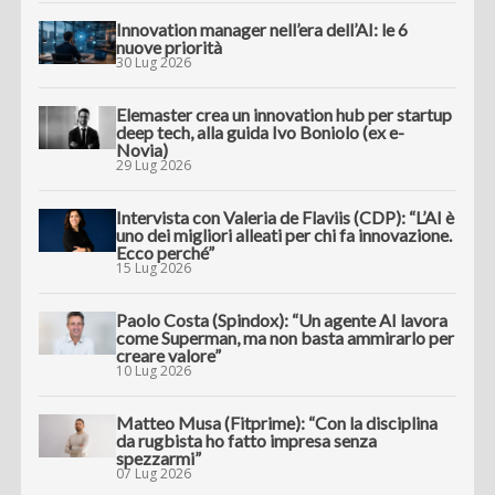
Innovation manager nell’era dell’AI: le 6
nuove priorità
30 Lug 2026
Elemaster crea un innovation hub per startup
deep tech, alla guida Ivo Boniolo (ex e-
Novia)
29 Lug 2026
Intervista con Valeria de Flaviis (CDP): “L’AI è
uno dei migliori alleati per chi fa innovazione.
Ecco perché”
15 Lug 2026
Paolo Costa (Spindox): “Un agente AI lavora
come Superman, ma non basta ammirarlo per
creare valore”
10 Lug 2026
Matteo Musa (Fitprime): “Con la disciplina
da rugbista ho fatto impresa senza
spezzarmi”
07 Lug 2026