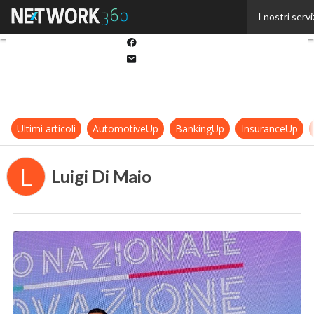
Twitter
I nostri servi
Linkedin
Facebook
Email
Ultimi articoli
AutomotiveUp
BankingUp
InsuranceUp
L
Luigi Di Maio