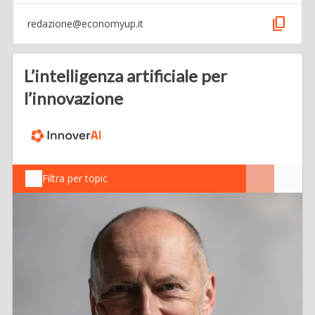
content_copy
redazione@economyup.it
L’intelligenza artificiale per
l’innovazione
Filtra per topic