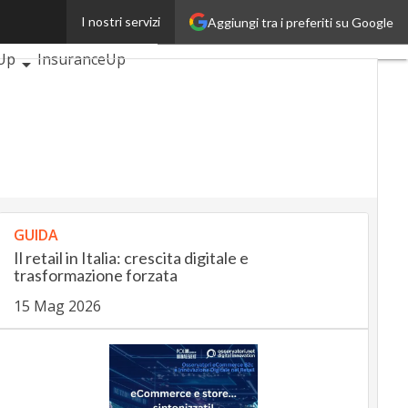
I nostri servizi
Aggiungi tra i preferiti su Google
icoli
AutomotiveUp
Up
InsuranceUp
SmartMobilityUp
h
Startup
GUIDA
Il retail in Italia: crescita digitale e
trasformazione forzata
15 Mag 2026