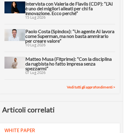
Intervista con Valeria de Flaviis (CDP): “L’AI
è uno dei migliori alleati per chi fa
innovazione. Ecco perché”
15 Lug 2026
Paolo Costa (Spindox): “Un agente AI lavora
come Superman, ma non basta ammirarlo
per creare valore”
10 Lug 2026
Matteo Musa (Fitprime): “Con la disciplina
da rugbista ho fatto impresa senza
spezzarmi”
07 Lug 2026
Vedi tutti gli approfondimenti >
Articoli correlati
WHITE PAPER