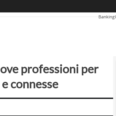
e professioni per le strade intelligenti e connesse
Ultimi art
Banking
RetailUp
Proptec
uove professioni per
i e connesse