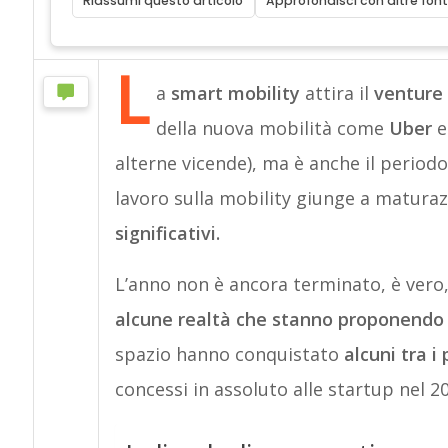
Riassumi questo articolo
Approfondisci con altre font
L
a
smart mobility
attira il
venture 
della nuova mobilità come
Uber
alterne vicende), ma è anche il periodo
lavoro sulla mobility giunge a matura
significativi.
L’anno non è ancora terminato, è vero,
alcune realtà che stanno proponendo 
spazio hanno conquistato
alcuni tra i
concessi in assoluto alle startup nel 2