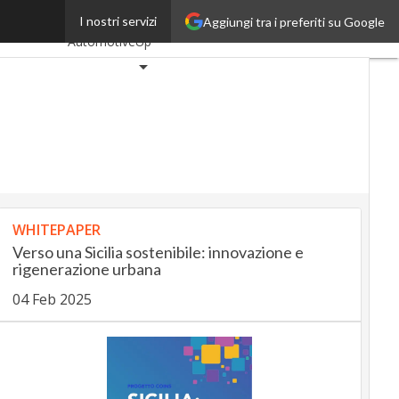
nti record
I nostri servizi
Aggiungi tra i preferiti su Google
Ultimi articoli
AutomotiveUp
BankingUp
InsuranceUp
RetailUp
SmartMobilityUp
Proptech
WHITEPAPER
Startup
Verso una Sicilia sostenibile: innovazione e
rigenerazione urbana
04 Feb 2025