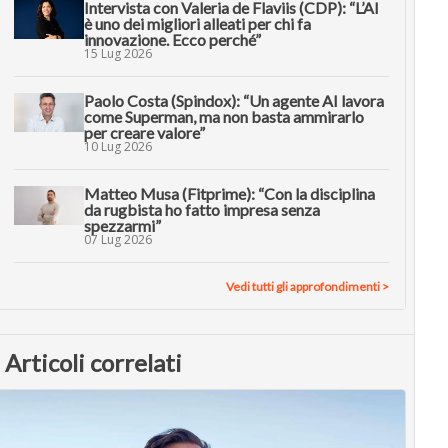
Intervista con Valeria de Flaviis (CDP): “L’AI
è uno dei migliori alleati per chi fa
innovazione. Ecco perché”
15 Lug 2026
Paolo Costa (Spindox): “Un agente AI lavora
come Superman, ma non basta ammirarlo
per creare valore”
10 Lug 2026
Matteo Musa (Fitprime): “Con la disciplina
da rugbista ho fatto impresa senza
spezzarmi”
07 Lug 2026
Vedi tutti gli approfondimenti >
Articoli correlati