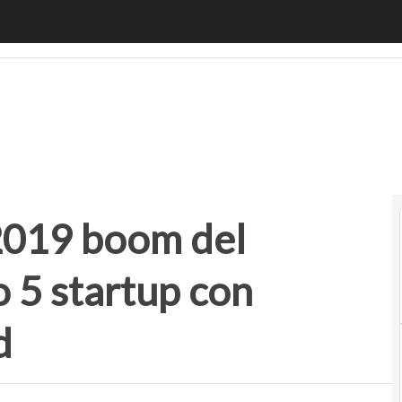
19 boom del venture capital: ecco 5 startup con finanziame
 2019 boom del
o 5 startup con
d