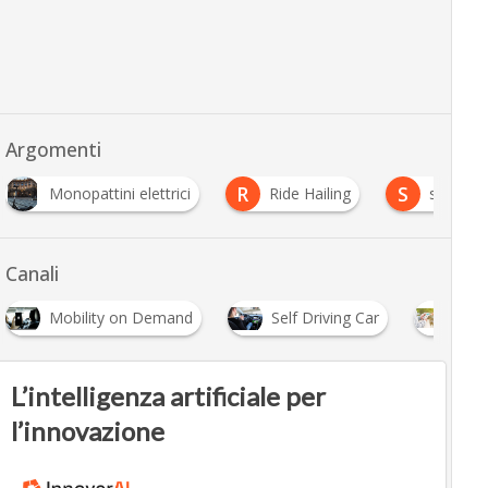
Argomenti
R
S
Monopattini elettrici
Ride Hailing
spacex
Canali
Mobility on Demand
Self Driving Car
Shar
L’intelligenza artificiale per
l’innovazione