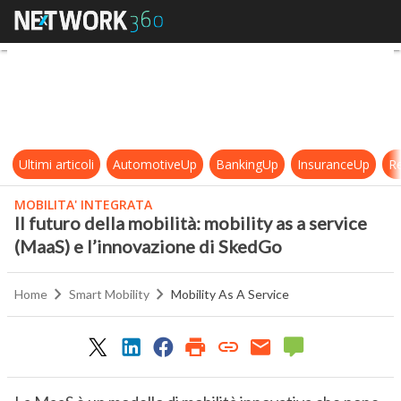
Il futuro della mobilità: mobility a
Ultimi articoli
AutomotiveUp
BankingUp
InsuranceUp
Re
MOBILITA' INTEGRATA
Il futuro della mobilità: mobility as a service
(MaaS) e l’innovazione di SkedGo
Home
Smart Mobility
Mobility As A Service