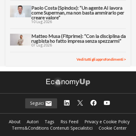
Paolo Costa (Spindox): “Un agente AI lavora
come Superman, ma non basta ammirarlo per
creare valore”
10 Lug 2026
Matteo Musa (Fitprime): “Con la disciplina da
rugbista ho fatto impresa senza spezzarmi”
07 Lug 2026
Vedi tutti gli approfondimenti >
Seguici
About
Autori
Tags
Rss Feed
Privacy e Cookie Policy
Terms&Conditions Contenuti Specialistici
Cookie Center