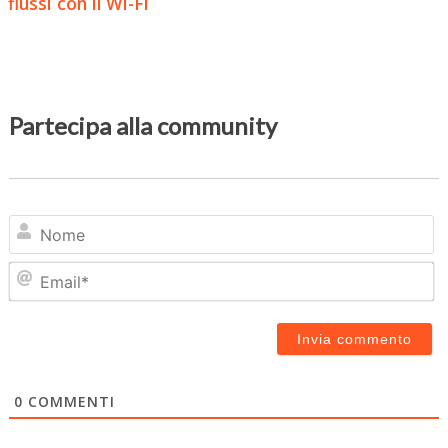
flussi con il Wi-Fi
Partecipa alla community
N
Em
0
COMMENTI