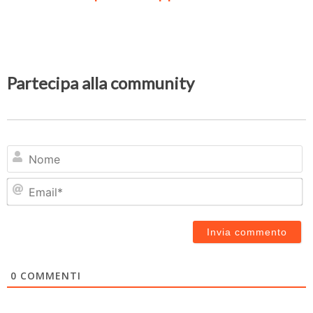
Partecipa alla community
N
Em
0
COMMENTI