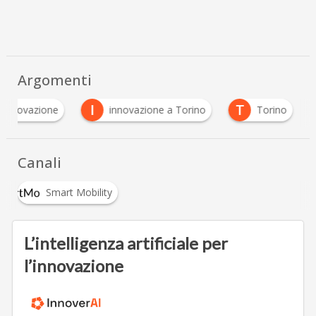
Argomenti
I
T
i Innovazione
innovazione a Torino
Torino
Canali
Smart Mobility
L’intelligenza artificiale per
l’innovazione