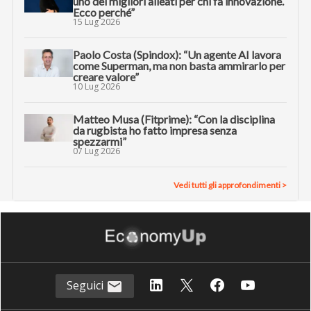
uno dei migliori alleati per chi fa innovazione.
Ecco perché”
15 Lug 2026
Paolo Costa (Spindox): “Un agente AI lavora
come Superman, ma non basta ammirarlo per
creare valore”
10 Lug 2026
Matteo Musa (Fitprime): “Con la disciplina
da rugbista ho fatto impresa senza
spezzarmi”
07 Lug 2026
Vedi tutti gli approfondimenti >
Seguici