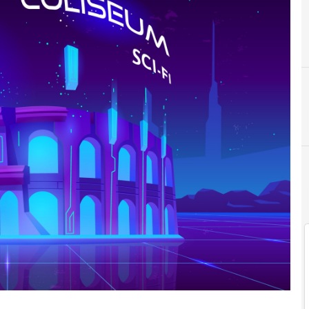
G
gemelli digitali
Intelligenza Artificiale