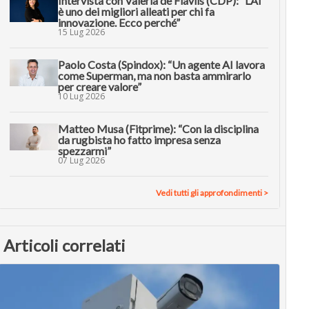
Intervista con Valeria de Flaviis (CDP): “L’AI
è uno dei migliori alleati per chi fa
innovazione. Ecco perché”
15 Lug 2026
Paolo Costa (Spindox): “Un agente AI lavora
come Superman, ma non basta ammirarlo
per creare valore”
10 Lug 2026
Matteo Musa (Fitprime): “Con la disciplina
da rugbista ho fatto impresa senza
spezzarmi”
07 Lug 2026
Vedi tutti gli approfondimenti >
Articoli correlati