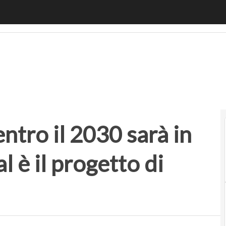
o il 2030 sarà in 700 città: cos’è e qual è il progetto di R
ntro il 2030 sarà in
l è il progetto di