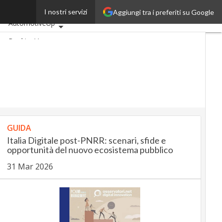
oma
I nostri servizi
Aggiungi tra i preferiti su Google
Ultimi articoli
AutomotiveUp
BankingUp
InsuranceUp
RetailUp
SmartMobilityUp
Proptech
Startup
GUIDA
Italia Digitale post-PNRR: scenari, sfide e
opportunità del nuovo ecosistema pubblico
31 Mar 2026