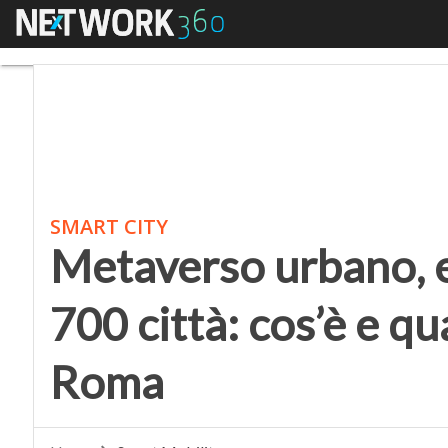
Menu
Metaverso urbano, entr
SMART CITY
Metaverso urbano, e
700 città: cos’è e qua
Roma