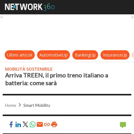
Arriva TREEN, il primo treno italia
Ultimi articoli
AutomotiveUp
BankingUp
InsuranceUp
MOBILITÀ SOSTENIBILE
Arriva TREEN, il primo treno italiano a
batteria: come sarà
Home
Smart Mobility