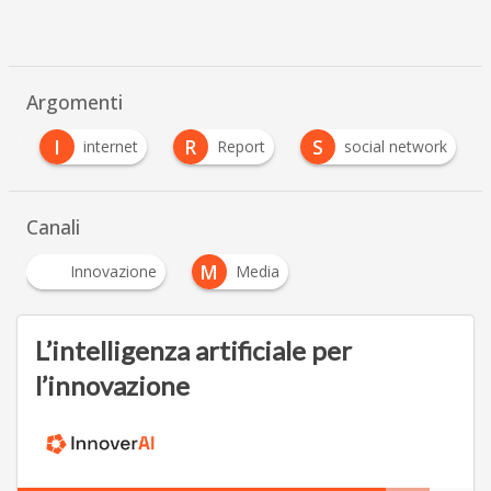
Argomenti
I
R
S
l
internet
Report
social network
Canali
M
Innovazione
Media
L’intelligenza artificiale per
l’innovazione