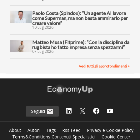
Paolo Costa (Spindox): “Un agente AI lavora
come Superman, ma non basta ammirarlo per
creare valore”
10 Lug 2026
Matteo Musa (Fitprime): “Con la disciplina da
rugbista ho fatto impresa senza spezzarmi”
07 Lug 2026
Vedi tutti gli approfondimenti >
Seguici
About
Autori
Tags
Rss Feed
Privacy e Cookie Policy
Terms&Conditions Contenuti Specialistici
Cookie Center