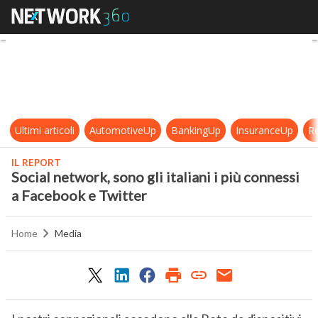
Social network, sono gli italiani i 
Ultimi articoli
AutomotiveUp
BankingUp
InsuranceUp
Re
IL REPORT
Social network, sono gli italiani i più connessi
a Facebook e Twitter
Home
Media