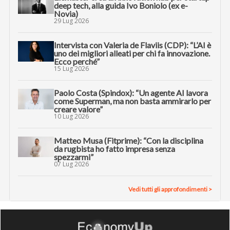
deep tech, alla guida Ivo Boniolo (ex e-
Novia)
29 Lug 2026
Intervista con Valeria de Flaviis (CDP): “L’AI è
uno dei migliori alleati per chi fa innovazione.
Ecco perché”
15 Lug 2026
Paolo Costa (Spindox): “Un agente AI lavora
come Superman, ma non basta ammirarlo per
creare valore”
10 Lug 2026
Matteo Musa (Fitprime): “Con la disciplina
da rugbista ho fatto impresa senza
spezzarmi”
07 Lug 2026
Vedi tutti gli approfondimenti >