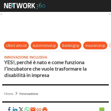
YES!, perché è nato e come funziona
Ultimi articoli
AutomotiveUp
BankingUp
InsuranceUp
INNOVAZIONE INCLUSIVA
YES!, perché è nato e come funziona
l’incubatore che vuole trasformare la
disabilità in impresa
Home
Innovazione