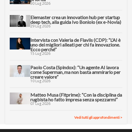
30 Lug 2026
Elemaster crea un innovation hub per startup
deep tech, alla guida Ivo Boniolo (ex e-Novia)
29 Lug 2026
Intervista con Valeria de Flaviis (CDP): “L’AI è
uno dei migliori alleati per chi fa innovazione.
Ecco perché”
15 Lug 2026
Paolo Costa (Spindox): “Un agente AI lavora
come Superman, ma non basta ammirarlo per
creare valore”
10 Lug 2026
Matteo Musa (Fitprime): “Con la disciplina da
rugbista ho fatto impresa senza spezzarmi”
07 Lug 2026
Vedi tutti gli approfondimenti >