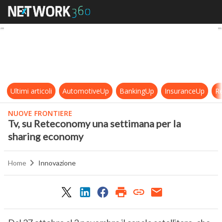
Tv, su Reteconomy una settimana 
Ultimi articoli
AutomotiveUp
BankingUp
InsuranceUp
Re
NUOVE FRONTIERE
Tv, su Reteconomy una settimana per la
sharing economy
Home
Innovazione