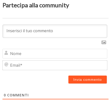
Partecipa alla community
N
Em
0
COMMENTI