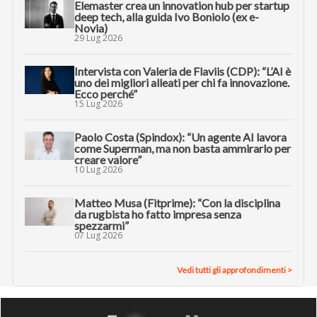
Elemaster crea un innovation hub per startup
deep tech, alla guida Ivo Boniolo (ex e-
Novia)
29 Lug 2026
Intervista con Valeria de Flaviis (CDP): “L’AI è
uno dei migliori alleati per chi fa innovazione.
Ecco perché”
15 Lug 2026
Paolo Costa (Spindox): “Un agente AI lavora
come Superman, ma non basta ammirarlo per
creare valore”
10 Lug 2026
Matteo Musa (Fitprime): “Con la disciplina
da rugbista ho fatto impresa senza
spezzarmi”
07 Lug 2026
Vedi tutti gli approfondimenti >