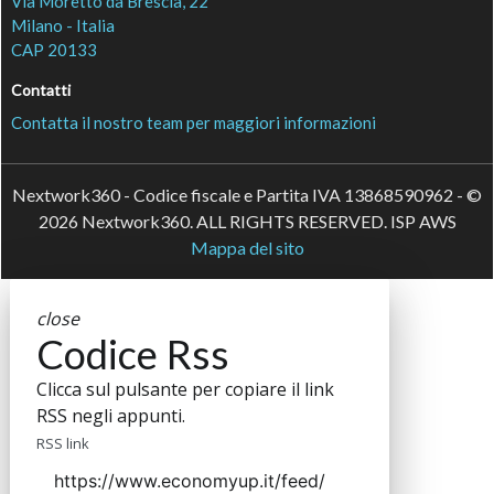
Via Moretto da Brescia, 22
Milano - Italia
CAP 20133
Contatti
Contatta il nostro team per maggiori informazioni
Nextwork360 - Codice fiscale e Partita IVA 13868590962 - ©
2026 Nextwork360. ALL RIGHTS RESERVED. ISP AWS
Mappa del sito
close
Codice Rss
Clicca sul pulsante per copiare il link
RSS negli appunti.
RSS link