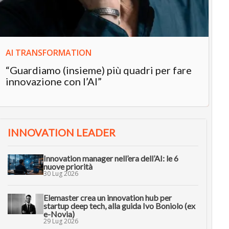
in
AI TRANSFORMATION
“Guardiamo (insieme) più quadri per fare
innovazione con l’AI”
INNOVATION LEADER
Innovation manager nell’era dell’AI: le 6
nuove priorità
30 Lug 2026
Elemaster crea un innovation hub per
startup deep tech, alla guida Ivo Boniolo (ex
e-Novia)
29 Lug 2026