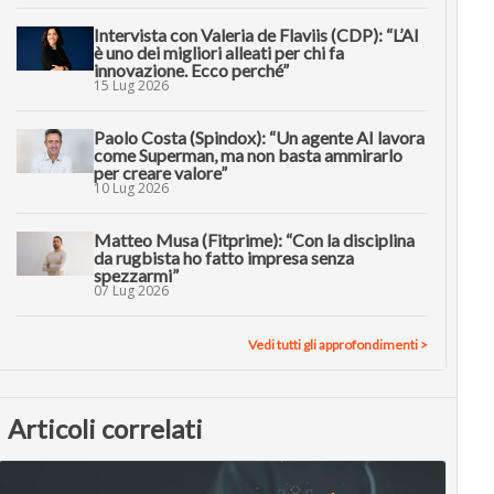
Intervista con Valeria de Flaviis (CDP): “L’AI
è uno dei migliori alleati per chi fa
innovazione. Ecco perché”
15 Lug 2026
Paolo Costa (Spindox): “Un agente AI lavora
come Superman, ma non basta ammirarlo
per creare valore”
10 Lug 2026
Matteo Musa (Fitprime): “Con la disciplina
da rugbista ho fatto impresa senza
spezzarmi”
07 Lug 2026
Vedi tutti gli approfondimenti >
Articoli correlati