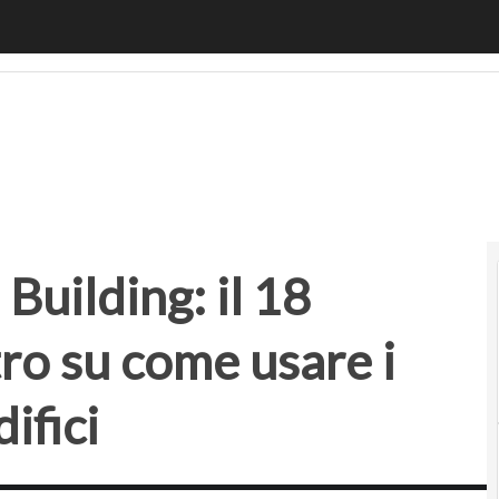
lding: il 18 settembre un incontro su come usare i dati per 
Building: il 18
ro su come usare i
difici