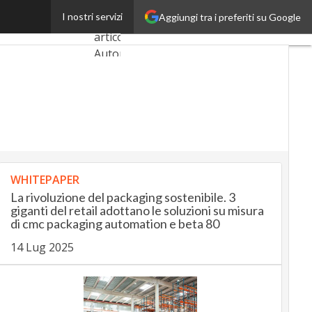
gestire gli edifici
I nostri servizi
Aggiungi tra i preferiti su Google
Ultimi
articoli
AutomotiveUp
BankingUp
InsuranceUp
RetailUp
WHITEPAPER
SmartMobilityUp
La rivoluzione del packaging sostenibile. 3
giganti del retail adottano le soluzioni su misura
di cmc packaging automation e beta 80
Proptech
14 Lug 2025
Startup