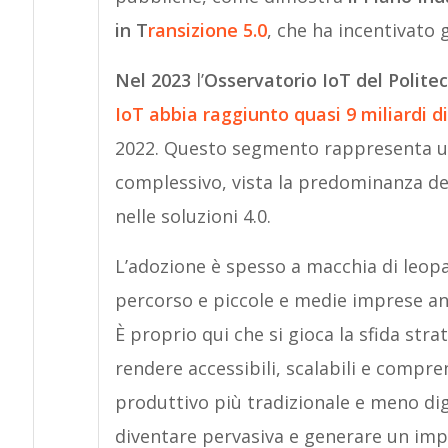
in T
ransizione 5.0
, che ha incentivato 
Nel 2023
l’
Osservatorio IoT del Polite
IoT
abbia raggiunto quasi 9 miliardi d
2022. Questo segmento rappresenta un
complessivo, vista la predominanza del
nelle soluzioni 4.0.
L’adozione è spesso a macchia di leopa
percorso e piccole e medie imprese an
È proprio qui che si gioca la sfida stra
rendere accessibili, scalabili e compren
produttivo più tradizionale e meno digi
diventare pervasiva e generare un imp