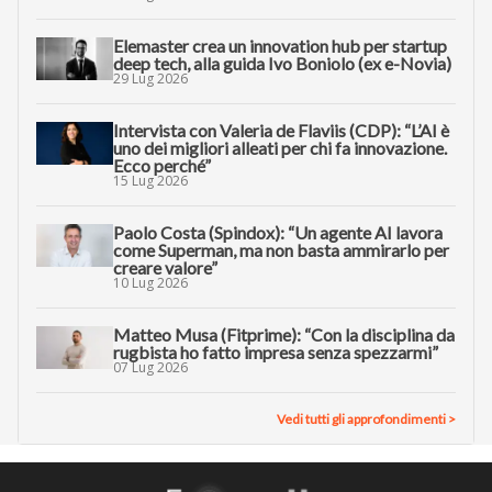
Elemaster crea un innovation hub per startup
deep tech, alla guida Ivo Boniolo (ex e-Novia)
29 Lug 2026
Intervista con Valeria de Flaviis (CDP): “L’AI è
uno dei migliori alleati per chi fa innovazione.
Ecco perché”
15 Lug 2026
Paolo Costa (Spindox): “Un agente AI lavora
come Superman, ma non basta ammirarlo per
creare valore”
10 Lug 2026
Matteo Musa (Fitprime): “Con la disciplina da
rugbista ho fatto impresa senza spezzarmi”
07 Lug 2026
Vedi tutti gli approfondimenti >