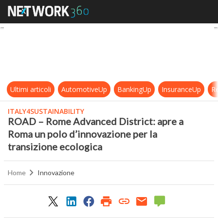
ROAD – Rome Advanced District: ap
Ultimi articoli
AutomotiveUp
BankingUp
InsuranceUp
Re
ITALY4SUSTAINABILITY
ROAD – Rome Advanced District: apre a
Roma un polo d’innovazione per la
transizione ecologica
Home
Innovazione