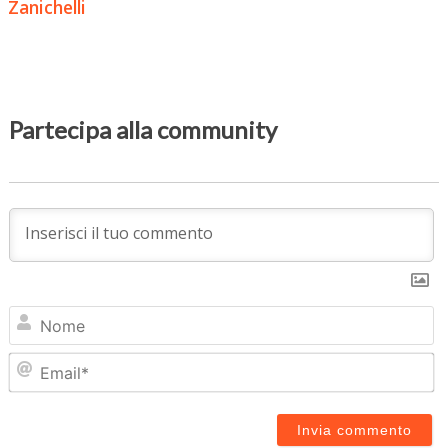
Zanichelli
Partecipa alla community
N
Em