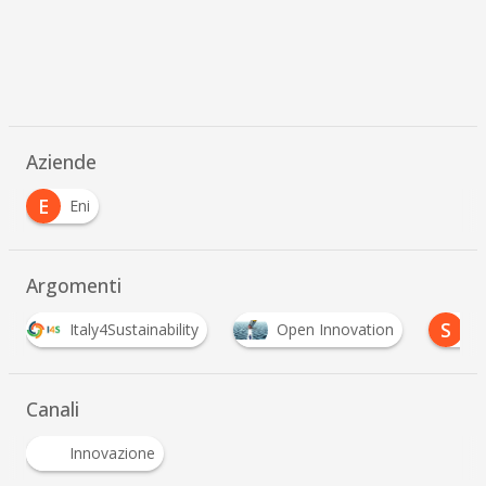
Aziende
E
Eni
Argomenti
S
aly4Sustainability
Open Innovation
sostenibilità 
Canali
Innovazione