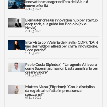
Innovation manager nell’era dell’AI: le 6
nuove priorità
30 Lug 2026
Elemaster crea un innovation hub per startup
deep tech, alla guida Ivo Boniolo (ex e-
Novia)
29 Lug 2026
Intervista con Valeria de Flaviis (CDP): “L’AI è
uno dei migliori alleati per chi fa innovazione.
Ecco perché”
15 Lug 2026
Paolo Costa (Spindox): “Un agente AI lavora
come Superman, ma non basta ammirarlo per
creare valore”
10 Lug 2026
Matteo Musa (Fitprime): “Con la disciplina
da rugbista ho fatto impresa senza
spezzarmi”
07 Lug 2026