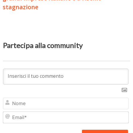
stagnazione
Partecipa alla community
N
Em