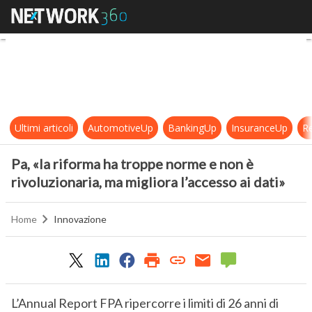
Pa, «la riforma ha troppe norme e no
Ultimi articoli
AutomotiveUp
BankingUp
InsuranceUp
Re
Pa, «la riforma ha troppe norme e non è
rivoluzionaria, ma migliora l’accesso ai dati»
Home
Innovazione
L’Annual Report FPA ripercorre i limiti di 26 anni di