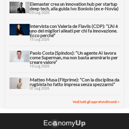
Elemaster crea un innovation hub per startup
deep tech, alla guida Ivo Boniolo (ex e-Novia)
29 Lug 2026
Intervista con Valeria de Flaviis (CDP): “L’AI è
uno dei migliori alleati per chi fa innovazione.
Ecco perché”
15 Lug 2026
Paolo Costa (Spindox): “Un agente AI lavora
come Superman, ma non basta ammirarlo per
creare valore”
10 Lug 2026
Matteo Musa (Fitprime): “Con la disciplina da
rugbista ho fatto impresa senza spezzarmi”
07 Lug 2026
Vedi tutti gli approfondimenti >